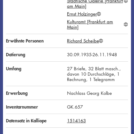
Städtische Galerie [Frankfurt
D
G
am Main]
N
Ernst Holzinger
D
G
Kulturamt [Frankfurt am
N
G
Main]
D
N
D
Erwähnte Personen
Richard Scheibe
G
N
D
Datierung
30.09.1935-26.11.1948
Umfang
27 Briefe, 32 Blatt masch.,
davon 10 Durchschläge, 1
Rechnung, 1 Telegramm
Erwerbung
Nachlass Georg Kolbe
Inventarnummer
GK.657
Datensatz in Kalliope
1514163