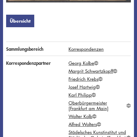
Übersicht
Sammlungsbereich
Korrespondenzen
Korrespondenzpartner
Georg Kolbe
G
Margrit Schwartzkopff
N
G
D
Friedrich Krebs
N
G
D
Josef Hartwig
N
G
D
Karl Philipp
N
G
D
Oberbürgermeister
N
G
[Frankfurt am Main]
D
N
Walter Kolb
G
D
Alfred Wolters
N
G
D
Städelsches Kunstinstitut und
N