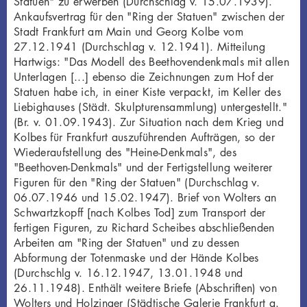
Statuen" zu erwerben (Durchschlag v. 15.07.1939).
Ankaufsvertrag für den "Ring der Statuen" zwischen der
Stadt Frankfurt am Main und Georg Kolbe vom
27.12.1941 (Durchschlag v. 12.1941). Mitteilung
Hartwigs: "Das Modell des Beethovendenkmals mit allen
Unterlagen [...] ebenso die Zeichnungen zum Hof der
Statuen habe ich, in einer Kiste verpackt, im Keller des
Liebighauses (Städt. Skulpturensammlung) untergestellt."
(Br. v. 01.09.1943). Zur Situation nach dem Krieg und
Kolbes für Frankfurt auszuführenden Aufträgen, so der
Wiederaufstellung des "Heine-Denkmals", des
"Beethoven-Denkmals" und der Fertigstellung weiterer
Figuren für den "Ring der Statuen" (Durchschlag v.
06.07.1946 und 15.02.1947). Brief von Wolters an
Schwartzkopff [nach Kolbes Tod] zum Transport der
fertigen Figuren, zu Richard Scheibes abschließenden
Arbeiten am "Ring der Statuen" und zu dessen
Abformung der Totenmaske und der Hände Kolbes
(Durchschlg v. 16.12.1947, 13.01.1948 und
26.11.1948). Enthält weitere Briefe (Abschriften) von
Wolters und Holzinger (Städtische Galerie Frankfurt a.