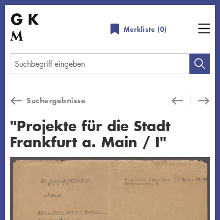
Direkt
zum
Merkliste (
0
)
Inhalt
Geben
Sie
einen
Suchergebnisse
Suchbegriff
ein
"Projekte für die Stadt
Frankfurt a. Main / I"
Übersicht schließen