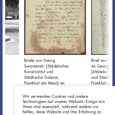
Briefe von Georg
Brief von Ge
Swarzenski [Städelsches
an Georg Sw
Kunstinstitut und
[Städelsches 
Städtische Galerie,
und Städtisc
Frankfurt am Main] an
Frankfurt am
Georg Kolbe
GK.408
GK.406
Wir verwenden Cookies und andere
Technologien auf unserer Website. Einige von
ihnen sind essenziell, während andere uns
helfen, diese Website und Ihre Erfahrung zu