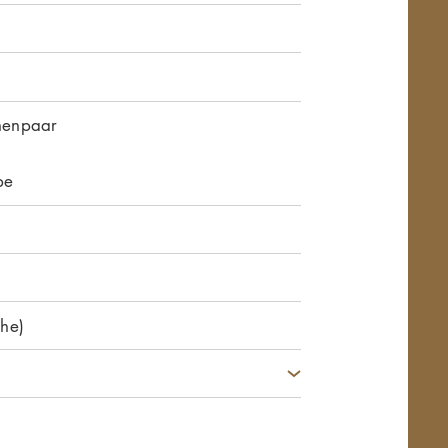
henpaar
n
pe
he)