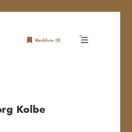
Merkliste (
0
)
org Kolbe