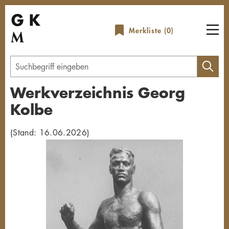
Direkt
zum
Merkliste (
0
)
Inhalt
Geben
Sie
Werkverzeichnis Georg
einen
Kolbe
Suchbegriff
ein
(Stand: 16.06.2026)
Übersicht schließen