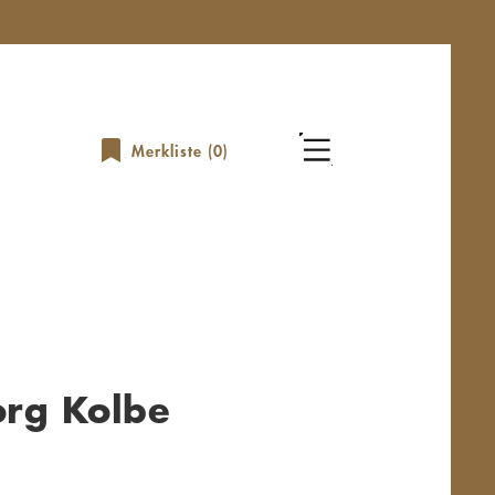
Merkliste (
0
)
org Kolbe