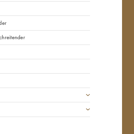
der
hreitender