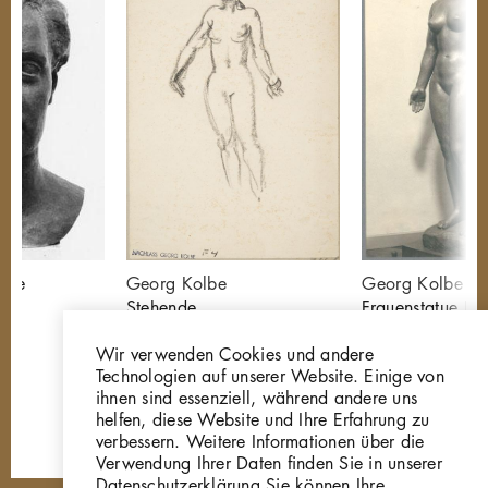
atue
Georg Kolbe
Georg Kolbe
Stehende
Frauenstatue III
Z608
Bronze oder Me
Wir verwenden Cookies und andere
GKFo-0432_00
Technologien auf unserer Website. Einige von
ihnen sind essenziell, während andere uns
helfen, diese Website und Ihre Erfahrung zu
verbessern. Weitere Informationen über die
Verwendung Ihrer Daten finden Sie in unserer
Datenschutzerklärung Sie können Ihre