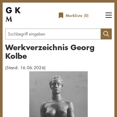
Direkt
zum
Merkliste (
0
)
Inhalt
Geben
Sie
Werkverzeichnis Georg
einen
Kolbe
Suchbegriff
ein
(Stand: 16.06.2026)
Übersicht schließen