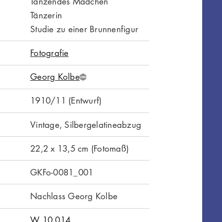
Tanzendes Mädchen
Tänzerin
Studie zu einer Brunnenfigur
Fotografie
Georg Kolbe
G
N
1910/11 (Entwurf)
D
Vintage, Silbergelatineabzug
22,2 x 13,5 cm (Fotomaß)
GKFo-0081_001
Nachlass Georg Kolbe
W 10.014