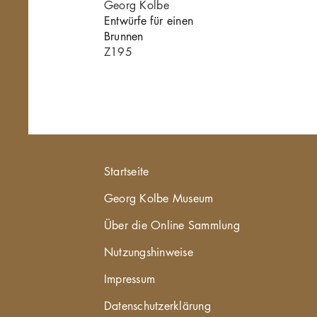
e
Georg Kolbe
1910/11,
Entwürfe für einen
Brunnen
_006
Z195
Hauptnavigation
Startseite
Georg Kolbe Museum
Über die Online Sammlung
Nutzungshinweise
Impressum
Datenschutzerklärung