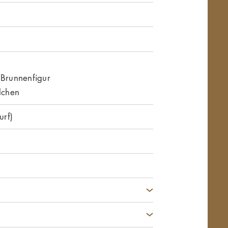
 Brunnenfigur
dchen
rf)