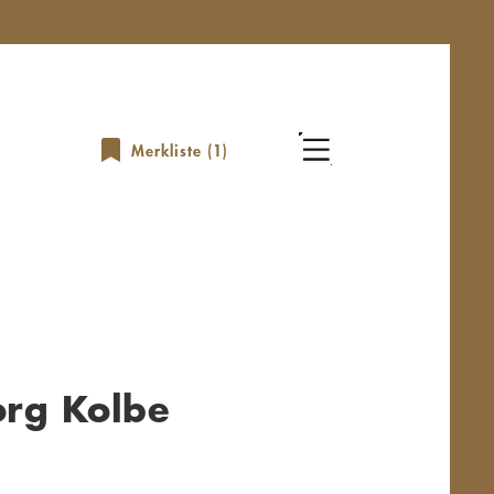
Merkliste (
1
)
org Kolbe