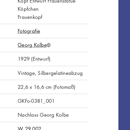
Kopf Entwurf Frauenstatue
Köpfchen
Frauenkopf
Fotografie
Georg Kolbe
G
N
1929 (Entwurf)
D
Vintage, Silbergelatineabzug
22,6 x 16,6 cm (Fotomaß)
GKFo-0381_001
Nachlass Georg Kolbe
W 29.002