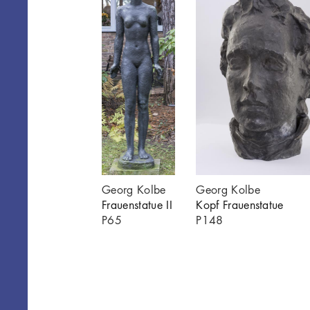
nstatue
Georg Kolbe
Georg Kolbe
2
Frauenstatue II
Kopf Frauenstatue
P65
P148