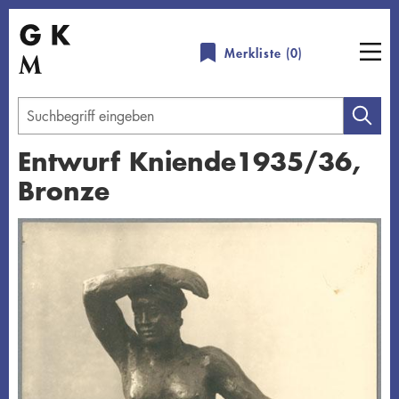
Direkt
zum
Merkliste (
0
)
Inhalt
Geben
Sie
Entwurf Kniende1935/36,
einen
Bronze
Suchbegriff
ein
Übersicht schließen