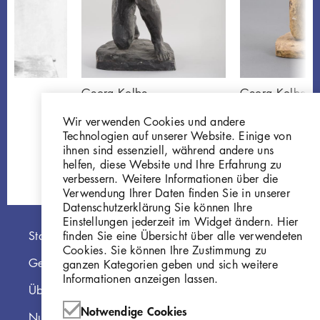
Georg Kolbe
Georg Kolbe
Kniende
Kniende
Wir verwenden Cookies und andere
P88
Gi421
Technologien auf unserer Website. Einige von
ihnen sind essenziell, während andere uns
helfen, diese Website und Ihre Erfahrung zu
verbessern. Weitere Informationen über die
Verwendung Ihrer Daten finden Sie in unserer
Datenschutzerklärung Sie können Ihre
Einstellungen jederzeit im Widget ändern. Hier
Hauptnavigation
finden Sie eine Übersicht über alle verwendeten
Startseite
Cookies. Sie können Ihre Zustimmung zu
Georg Kolbe Museum
ganzen Kategorien geben und sich weitere
Informationen anzeigen lassen.
Über die Online Sammlung
Notwendige Cookies
Nutzungshinweise