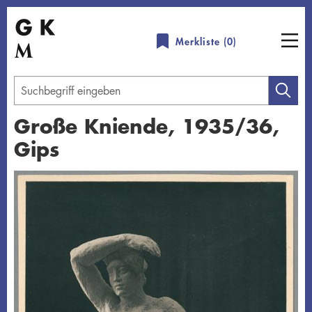
Direkt
zum
Merkliste (
0
)
Inhalt
Geben
Sie
Große Kniende, 1935/36,
einen
Gips
Suchbegriff
ein
Übersicht schließen