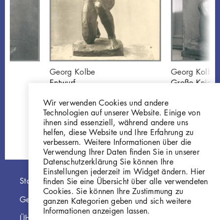
Georg Kolbe
Georg Kolbe
Entwurf
Große Kniend
e
Kniende1935/36,
1935/36, Br
Wir verwenden Cookies und andere
Bronze
GKFo-0460_
Technologien auf unserer Website. Einige von
GKFo-0460_001
ihnen sind essenziell, während andere uns
helfen, diese Website und Ihre Erfahrung zu
verbessern. Weitere Informationen über die
Verwendung Ihrer Daten finden Sie in unserer
Datenschutzerklärung Sie können Ihre
Einstellungen jederzeit im Widget ändern. Hier
Hauptnavigation
Startseite
finden Sie eine Übersicht über alle verwendeten
Cookies. Sie können Ihre Zustimmung zu
Georg Kolbe Museum
ganzen Kategorien geben und sich weitere
Informationen anzeigen lassen.
Über die Online Sammlung