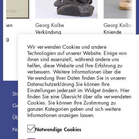
ischen
Georg Kolbe
Georg Kolbe
arl
Verkündung
Kniende
eorg
P85
Gi421
Wir verwenden Cookies und andere
Technologien auf unserer Website. Einige von
ihnen sind essenziell, während andere uns
helfen, diese Website und Ihre Erfahrung zu
verbessern. Weitere Informationen über die
Verwendung Ihrer Daten finden Sie in unserer
Datenschutzerklärung Sie können Ihre
Einstellungen jederzeit im Widget ändern. Hier
Hauptnavigation
Startseite
finden Sie eine Übersicht über alle verwendeten
Cookies. Sie können Ihre Zustimmung zu
Georg Kolbe Museum
ganzen Kategorien geben und sich weitere
Informationen anzeigen lassen.
Über die Online Sammlung
Notwendige Cookies
Nutzungshinweise