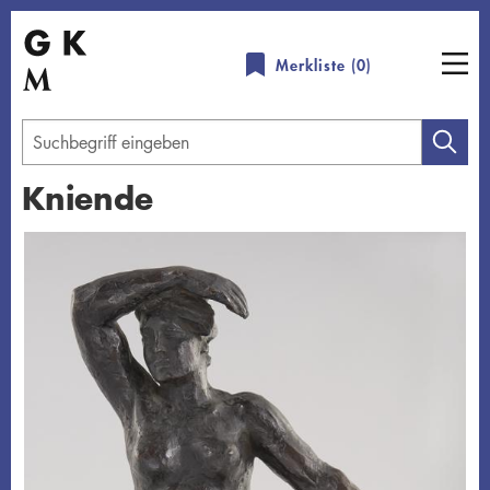
Direkt
zum
Merkliste (
0
)
Inhalt
Geben
Sie
Kniende
einen
Suchbegriff
Übersicht schließen
ein