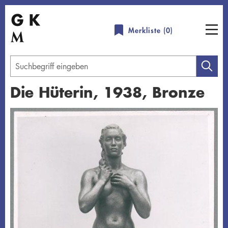
Direkt
zum
Merkliste (
0
)
Inhalt
Geben
Sie
Die Hüterin, 1938, Bronze
einen
Suchbegriff
Übersicht schließen
ein