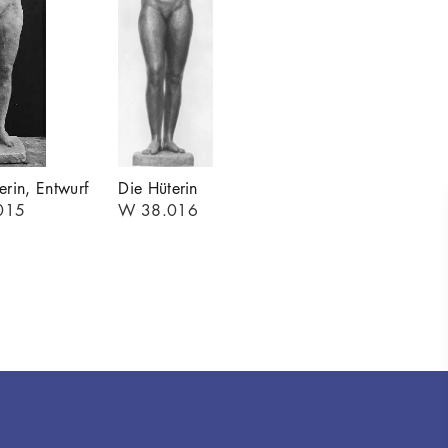
erin, Entwurf
Die Hüterin
015
W 38.016