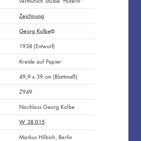
vermutlich Studie 'Hüterin'
Zeichnung
Georg Kolbe
G
N
1938 (Entwurf)
D
Kreide auf Papier
49,9 x 39 cm (Blattmaß)
Z949
Nachlass Georg Kolbe
W 38.015
Markus Hilbich, Berlin