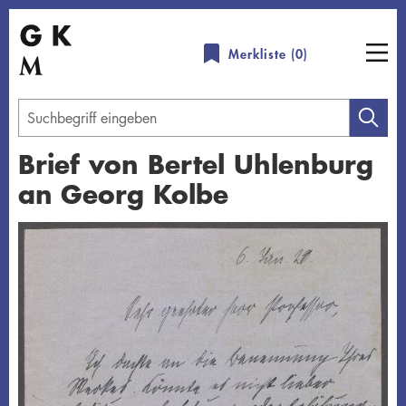
Direkt
zum
Merkliste (
0
)
Inhalt
Geben
Sie
Brief von Bertel Uhlenburg
einen
an Georg Kolbe
Suchbegriff
ein
Übersicht schließen