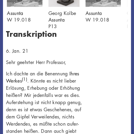
Assunta
Georg Kolbe
Assunta
Ge
W 19.018
Assunta
W 19.018
Ass
P13
P1
Transkription
6. Jan. 21
Sehr geehrter Herr Professor,
Ich dachte an die Benennung
Ihres
(1)
Werkes
. Könnte es nicht lieber
Erlösung, Erhebung oder Erhöhung
heißen? Mir jedenfalls war es dies.
Auferstehung ist nicht knapp genug,
denn es ist etwas Geschehenes, auf
dem Gipfel Verweilendes, nichts
Werdendes, es müßte schon aufer-
standen heißen. Dann auch giebt