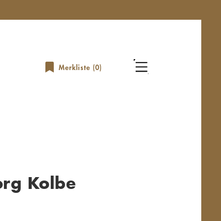
Merkliste (
0
)
org Kolbe