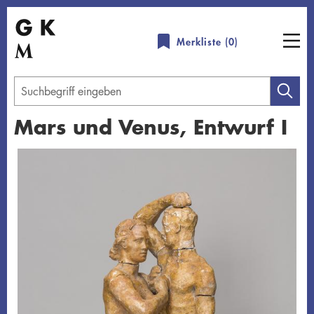
Direkt
zum
Merkliste (
0
)
Inhalt
Geben
Sie
Mars und Venus, Entwurf I
einen
Suchbegriff
Übersicht schließen
ein