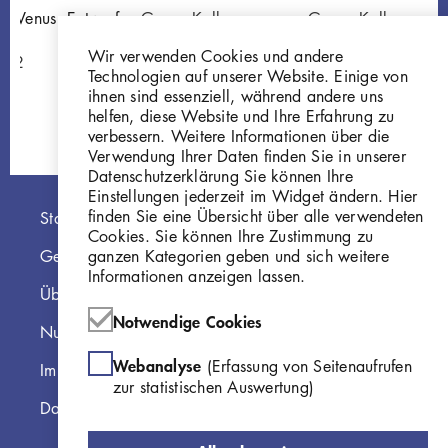
d Venus, Entwurf
Georg Kolbe
Georg Kolbe
Mars und Venus I
Mars II
Wir verwenden Cookies und andere
002
P174
Gi446
Technologien auf unserer Website. Einige von
ihnen sind essenziell, während andere uns
helfen, diese Website und Ihre Erfahrung zu
verbessern. Weitere Informationen über die
Verwendung Ihrer Daten finden Sie in unserer
Datenschutzerklärung Sie können Ihre
Einstellungen jederzeit im Widget ändern. Hier
Hauptnavigation
finden Sie eine Übersicht über alle verwendeten
Startseite
Cookies. Sie können Ihre Zustimmung zu
ganzen Kategorien geben und sich weitere
Georg Kolbe Museum
Informationen anzeigen lassen.
Über die Online Sammlung
Notwendige Cookies
Nutzungshinweise
Webanalyse
(Erfassung von Seitenaufrufen
Impressum
zur statistischen Auswertung)
Datenschutzerklärung