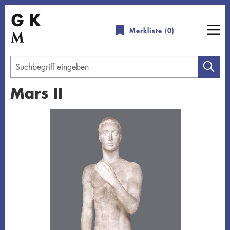
Direkt
zum
Merkliste (
0
)
Inhalt
Geben
Sie
Mars II
einen
Suchbegriff
Übersicht schließen
ein