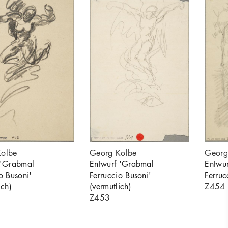
Kolbe
Georg Kolbe
Georg
 'Grabmal
Entwurf 'Grabmal
Entwu
o Busoni'
Ferruccio Busoni'
Ferruc
ich)
(vermutlich)
Z454
Z453