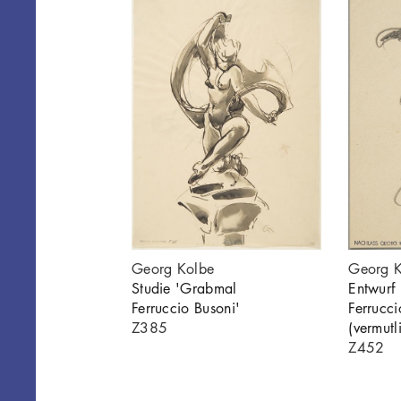
 Ferruccio
Georg Kolbe
Georg 
Studie 'Grabmal
Entwurf
015
Ferruccio Busoni'
Ferrucci
Z385
(vermutl
Z452