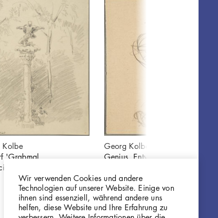
 Kolbe
Georg Kolbe
rf 'Grabmal
Genius, Entwurf
cio Busoni'
'Grabmal Ferruccio
Wir verwenden Cookies und andere
Busoni' (vermutlich)
Technologien auf unserer Website. Einige von
Z455
ihnen sind essenziell, während andere uns
helfen, diese Website und Ihre Erfahrung zu
verbessern. Weitere Informationen über die