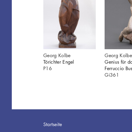
 Ferruccio
Georg Kolbe
Georg Kolbe
Törichter Engel
Genius für 
015
P16
Ferruccio Bu
Gi361
Hauptnavigation
Startseite