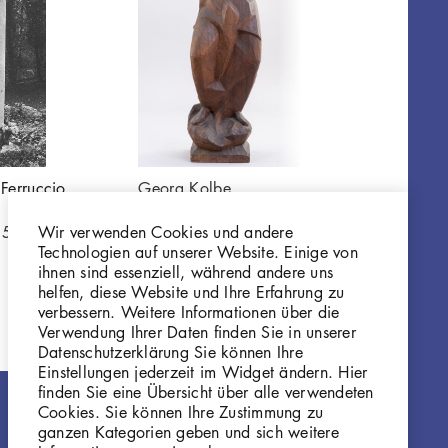
Ferruccio
Georg Kolbe
Georg Kolbe
Törichter Engel
Genius für da
Wir verwenden Cookies und andere
15
P16
Ferruccio Bus
Technologien auf unserer Website. Einige von
Gi361
ihnen sind essenziell, während andere uns
helfen, diese Website und Ihre Erfahrung zu
verbessern. Weitere Informationen über die
Verwendung Ihrer Daten finden Sie in unserer
Datenschutzerklärung Sie können Ihre
Einstellungen jederzeit im Widget ändern. Hier
finden Sie eine Übersicht über alle verwendeten
Cookies. Sie können Ihre Zustimmung zu
ganzen Kategorien geben und sich weitere