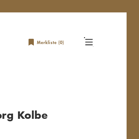
Merkliste (
0
)
org Kolbe