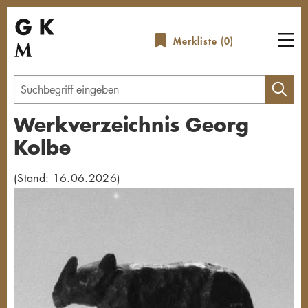
Direkt
zum
Merkliste (
0
)
Inhalt
Geben
Sie
Werkverzeichnis Georg
einen
Kolbe
Suchbegriff
ein
(Stand: 16.06.2026)
Übersicht schließen