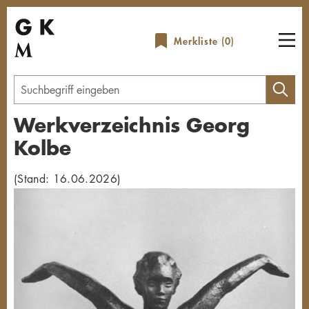
Direkt
zum
Merkliste (
0
)
Inhalt
Geben
Sie
Werkverzeichnis Georg
einen
Kolbe
Suchbegriff
ein
(Stand: 16.06.2026)
Übersicht schließen