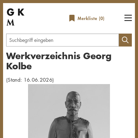
Direkt
zum
Merkliste (
0
)
Inhalt
Geben
Sie
Werkverzeichnis Georg
einen
Kolbe
Suchbegriff
ein
(Stand: 16.06.2026)
Übersicht schließen