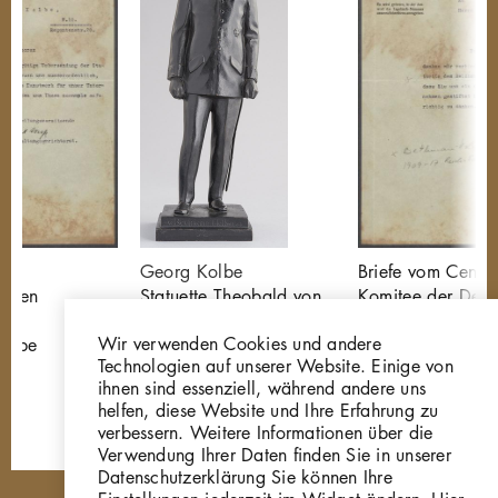
-
Georg Kolbe
Briefe vom Centra
schen
Statuette Theobald von
Komitee der Deut
n
Bethmann Hollweg
Vereine vom Rote
Wir verwenden Cookies und andere
Kolbe
P254
Kreuz an Georg 
Technologien auf unserer Website. Einige von
GK.507
ihnen sind essenziell, während andere uns
helfen, diese Website und Ihre Erfahrung zu
verbessern. Weitere Informationen über die
Verwendung Ihrer Daten finden Sie in unserer
Datenschutzerklärung Sie können Ihre