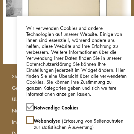
Georg Kolbe
Georg Kolbe
Wir verwenden Cookies und andere
Studie 'Große Sitzende'
Studie 'Groß
Technologien auf unserer Website. Einige von
Z634
Z635
ihnen sind essenziell, während andere uns
helfen, diese Website und Ihre Erfahrung zu
verbessern. Weitere Informationen über die
Verwendung Ihrer Daten finden Sie in unserer
Datenschutzerklärung Sie können Ihre
Einstellungen jederzeit im Widget ändern. Hier
Hauptnavigation
finden Sie eine Übersicht über alle verwendeten
Startseite
Cookies. Sie können Ihre Zustimmung zu
ganzen Kategorien geben und sich weitere
Georg Kolbe Museum
Informationen anzeigen lassen.
Über die Online Sammlung
Notwendige Cookies
Nutzungshinweise
Webanalyse
(Erfassung von Seitenaufrufen
Impressum
zur statistischen Auswertung)
Datenschutzerklärung