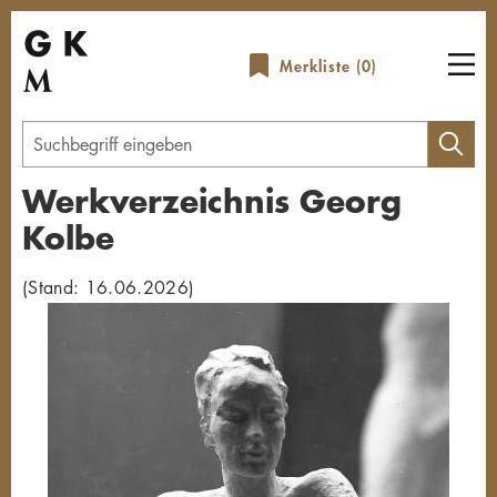
Direkt
zum
Merkliste (
0
)
Inhalt
Geben
Sie
Werkverzeichnis Georg
einen
Kolbe
Suchbegriff
ein
(Stand: 16.06.2026)
Übersicht schließen