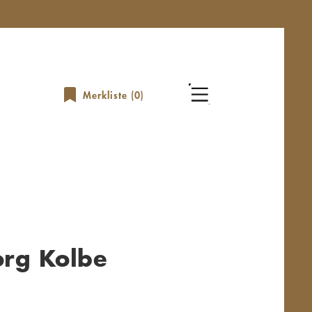
Merkliste (
0
)
org Kolbe