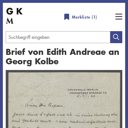
Direkt
zum
Merkliste (
1
)
Inhalt
Geben
Sie
Brief von Edith Andreae an
einen
Georg Kolbe
Suchbegriff
ein
Übersicht schließen