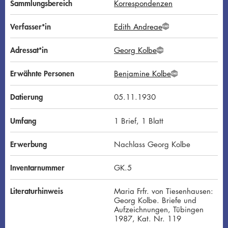
Sammlungsbereich
Korrespondenzen
Verfasser*in
Edith Andreae
G
N
D
Adressat*in
Georg Kolbe
G
N
D
Erwähnte Personen
Benjamine Kolbe
G
N
D
Datierung
05.11.1930
Umfang
1 Brief, 1 Blatt
Erwerbung
Nachlass Georg Kolbe
Inventarnummer
GK.5
Literaturhinweis
Maria Frfr. von Tiesenhausen:
Georg Kolbe. Briefe und
Aufzeichnungen, Tübingen
1987, Kat. Nr. 119