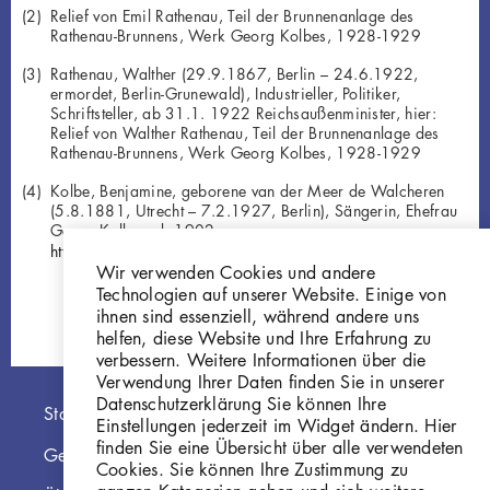
Relief von Emil Rathenau, Teil der Brunnenanlage des
Rathenau-Brunnens, Werk Georg Kolbes, 1928-1929
Rathenau, Walther (29.9.1867, Berlin – 24.6.1922,
ermordet, Berlin-Grunewald), Industrieller, Politiker,
Schriftsteller, ab 31.1. 1922 Reichsaußenminister, hier:
Relief von Walther Rathenau, Teil der Brunnenanlage des
Rathenau-Brunnens, Werk Georg Kolbes, 1928-1929
Kolbe, Benjamine, geborene van der Meer de Walcheren
(5.8.1881, Utrecht – 7.2.1927, Berlin), Sängerin, Ehefrau
Georg Kolbes ab 1902
http://d-nb.info/gnd/136324509
Wir verwenden Cookies und andere
Technologien auf unserer Website. Einige von
ihnen sind essenziell, während andere uns
helfen, diese Website und Ihre Erfahrung zu
verbessern. Weitere Informationen über die
Verwendung Ihrer Daten finden Sie in unserer
Datenschutzerklärung Sie können Ihre
Hauptnavigation
Startseite
Einstellungen jederzeit im Widget ändern. Hier
finden Sie eine Übersicht über alle verwendeten
Georg Kolbe Museum
Cookies. Sie können Ihre Zustimmung zu