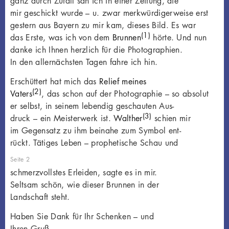
ganz durch Zufall sah ich in einer Zeitung, die
mir geschickt wurde – u. zwar merkwürdigerweise erst
gestern aus Bayern zu mir kam, dieses Bild. Es war
(1)
das Erste, was ich von dem
Brunnen
hörte. Und nun
danke ich Ihnen herzlich für die Photographien.
In den allernächsten Tagen fahre ich hin.
Erschüttert hat mich das
Relief meines
(2)
Vaters
, das schon auf der Photographie – so absolut
er selbst, in seinem lebendig geschauten Aus-
(3)
druck – ein Meisterwerk ist.
Walther
schien mir
im Gegensatz zu ihm beinahe zum Symbol ent-
rückt. Tätiges Leben – prophetische Schau und
Seite 2
schmerzvollstes Erleiden, sagte es in mir.
Seltsam schön, wie dieser Brunnen in der
Landschaft steht.
Haben Sie Dank für Ihr Schenken – und
Ihren Gruß.