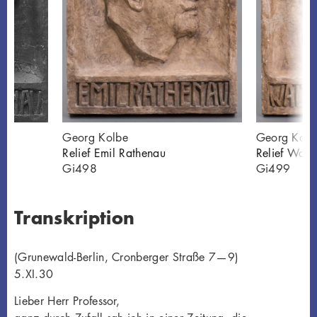
Georg Kolbe
Georg Kolb
Relief Emil Rathenau
Relief Walt
Gi498
Gi499
Transkription
(Grunewald-Berlin, Cronberger Straße 7—9)
5.XI.30
Lieber Herr Professor,