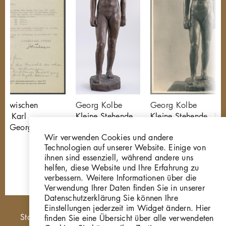
el zwischen
Georg Kolbe
Georg Kolbe
ng Karl
Kleine Stehende
Kleine Stehende, 19
nd Georg
P84
Bronze
Wir verwenden Cookies und andere
GKFo-0459_001
Technologien auf unserer Website. Einige von
ihnen sind essenziell, während andere uns
helfen, diese Website und Ihre Erfahrung zu
verbessern. Weitere Informationen über die
Verwendung Ihrer Daten finden Sie in unserer
Datenschutzerklärung Sie können Ihre
Einstellungen jederzeit im Widget ändern. Hier
Hauptnavigation
Startseite
finden Sie eine Übersicht über alle verwendeten