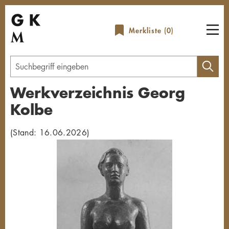
Direkt
zum
Merkliste (
0
)
Inhalt
Geben
Sie
Werkverzeichnis Georg
einen
Kolbe
Suchbegriff
ein
(Stand: 16.06.2026)
Übersicht schließen