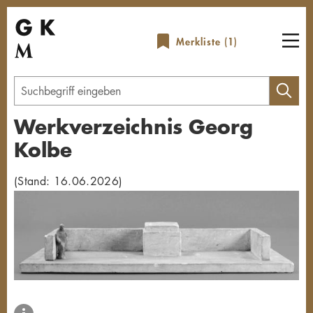
Direkt
zum
Merkliste (
1
)
Inhalt
Geben
Sie
Werkverzeichnis Georg
einen
Kolbe
Suchbegriff
ein
(Stand: 16.06.2026)
Übersicht schließen