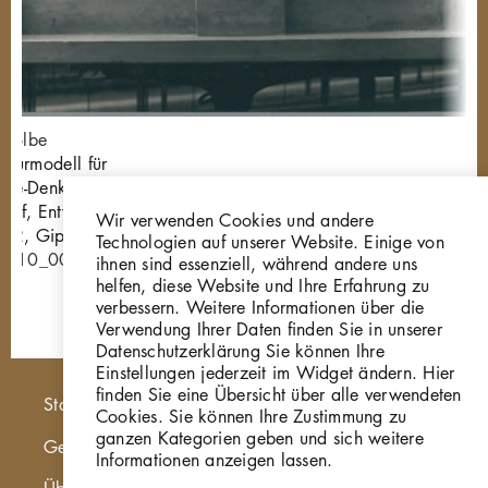
 Kolbe
ekturmodell für
ine-Denkmal für
orf, Entwurf II,
Wir verwenden Cookies und andere
32, Gips
Technologien auf unserer Website. Einige von
0410_003
ihnen sind essenziell, während andere uns
helfen, diese Website und Ihre Erfahrung zu
verbessern. Weitere Informationen über die
Verwendung Ihrer Daten finden Sie in unserer
Datenschutzerklärung Sie können Ihre
Einstellungen jederzeit im Widget ändern. Hier
finden Sie eine Übersicht über alle verwendeten
Hauptnavigation
Startseite
Cookies. Sie können Ihre Zustimmung zu
ganzen Kategorien geben und sich weitere
Georg Kolbe Museum
Informationen anzeigen lassen.
Über die Online Sammlung