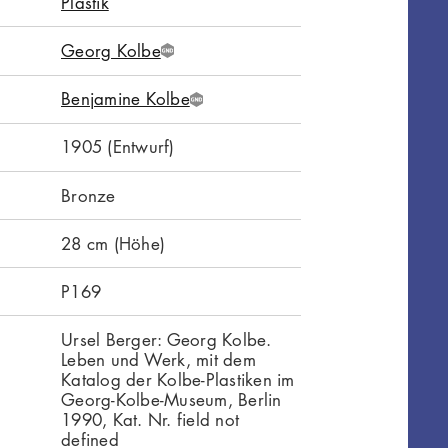
Plastik
Georg Kolbe
G
N
Benjamine Kolbe
D
G
N
1905 (Entwurf)
D
Bronze
28 cm (Höhe)
P169
Ursel Berger: Georg Kolbe.
Leben und Werk, mit dem
Katalog der Kolbe-Plastiken im
Georg-Kolbe-Museum, Berlin
1990, Kat. Nr. field not
defined