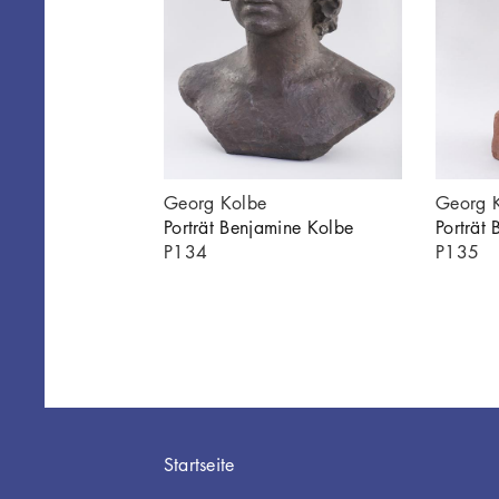
e Kolbe
Georg Kolbe
Georg 
Porträt Benjamine Kolbe
Porträt
P134
P135
Hauptnavigation
Startseite