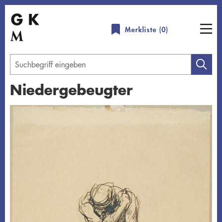
Direkt
zum
Merkliste (
0
)
Inhalt
Geben
Sie
Niedergebeugter
einen
Suchbegriff
Übersicht schließen
ein