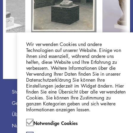
Georg Kolbe
Georg Kolbe
Wir verwenden Cookies und andere
9
Morgen, 1925, Gips
Morgen
Technologien auf unserer Website. Einige von
GKFo-0283_001
Gi515
ihnen sind essenziell, während andere uns
helfen, diese Website und Ihre Erfahrung zu
verbessern. Weitere Informationen über die
Verwendung Ihrer Daten finden Sie in unserer
Datenschutzerklärung Sie können Ihre
Einstellungen jederzeit im Widget ändern. Hier
Hauptnavigation
finden Sie eine Übersicht über alle verwendeten
Startseite
Cookies. Sie können Ihre Zustimmung zu
Georg Kolbe Museum
ganzen Kategorien geben und sich weitere
Informationen anzeigen lassen.
Über die Online Sammlung
Notwendige Cookies
Nutzungshinweise