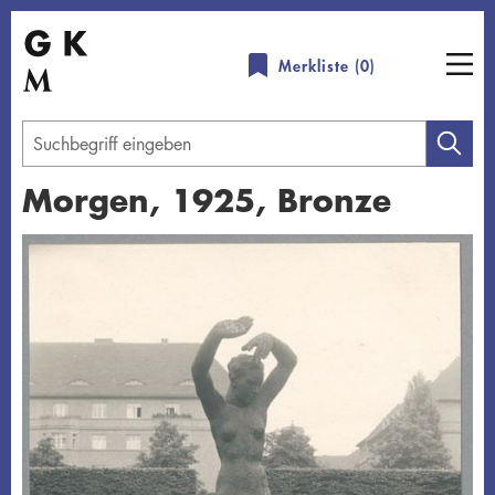
Direkt
zum
Merkliste (
0
)
Inhalt
Geben
Sie
Morgen, 1925, Bronze
einen
Suchbegriff
Übersicht schließen
ein