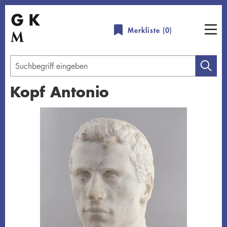
Direkt
zum
Merkliste (
0
)
Inhalt
Geben
Sie
Kopf Antonio
einen
Suchbegriff
Übersicht schließen
ein