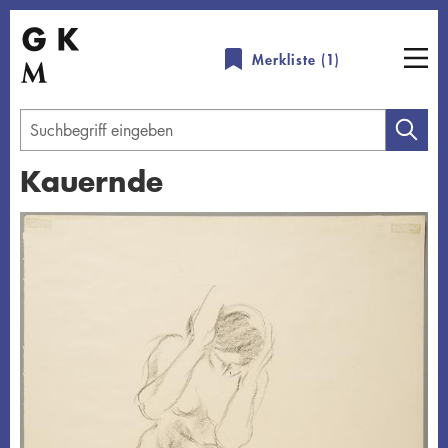
Direkt
zum
Merkliste (
1
)
Inhalt
Geben
Sie
Kauernde
einen
Suchbegriff
Übersicht schließen
ein