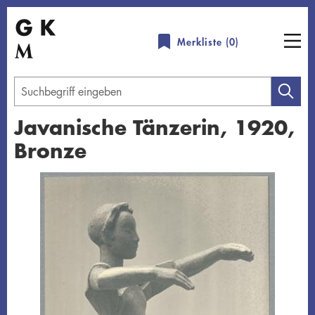
Direkt
zum
Merkliste (
0
)
Inhalt
Geben
Sie
Javanische Tänzerin, 1920,
einen
Bronze
Suchbegriff
ein
Übersicht schließen