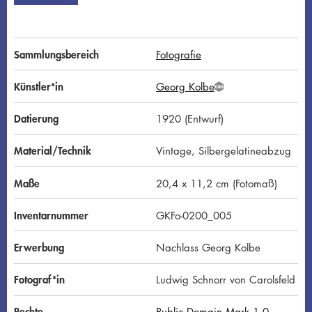
Sammlungsbereich
Fotografie
Künstler*in
Georg Kolbe
G
N
D
Datierung
1920 (Entwurf)
Material/Technik
Vintage, Silbergelatineabzug
Maße
20,4 x 11,2 cm (Fotomaß)
Inventarnummer
GKFo-0200_005
Erwerbung
Nachlass Georg Kolbe
Fotograf*in
Ludwig Schnorr von Carolsfeld
Rechte
Public Domain Mark 1.0