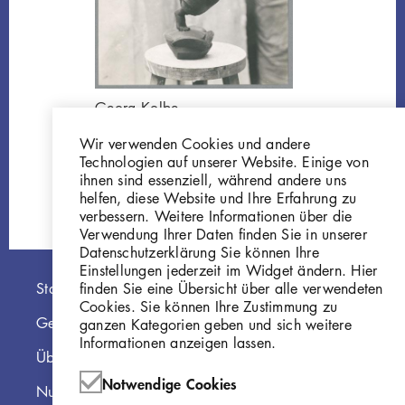
Georg Kolbe
Javanische Tänzerin,
Wir verwenden Cookies und andere
1920, Bronze
Technologien auf unserer Website. Einige von
GKFo-0200_001
ihnen sind essenziell, während andere uns
helfen, diese Website und Ihre Erfahrung zu
verbessern. Weitere Informationen über die
Verwendung Ihrer Daten finden Sie in unserer
Datenschutzerklärung Sie können Ihre
Einstellungen jederzeit im Widget ändern. Hier
Hauptnavigation
finden Sie eine Übersicht über alle verwendeten
Startseite
Cookies. Sie können Ihre Zustimmung zu
Georg Kolbe Museum
ganzen Kategorien geben und sich weitere
Informationen anzeigen lassen.
Über die Online Sammlung
Notwendige Cookies
Nutzungshinweise