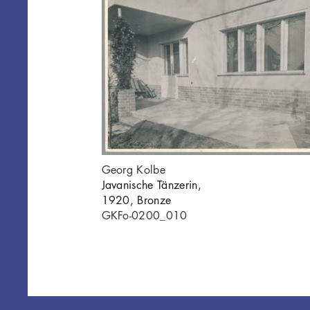
sche Tänzerin
Georg Kolbe
.010
Javanische Tänzerin,
1920, Bronze
GKFo-0200_010