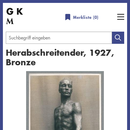
Direkt
zum
Merkliste (
0
)
Inhalt
Geben
Sie
Herabschreitender, 1927,
einen
Bronze
Suchbegriff
ein
Übersicht schließen