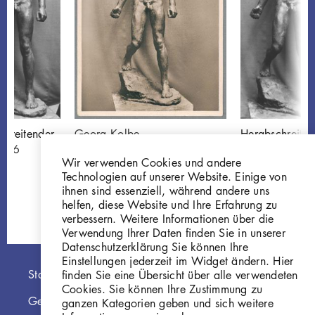
chreitender
Georg Kolbe
Herabschreiten
026
Herabschreitender,
W 27.026
Wir verwenden Cookies und andere
1927, Bronze
Technologien auf unserer Website. Einige von
GKFo-0338_001
ihnen sind essenziell, während andere uns
helfen, diese Website und Ihre Erfahrung zu
verbessern. Weitere Informationen über die
Verwendung Ihrer Daten finden Sie in unserer
Datenschutzerklärung Sie können Ihre
Einstellungen jederzeit im Widget ändern. Hier
Hauptnavigation
Startseite
finden Sie eine Übersicht über alle verwendeten
Cookies. Sie können Ihre Zustimmung zu
Georg Kolbe Museum
ganzen Kategorien geben und sich weitere