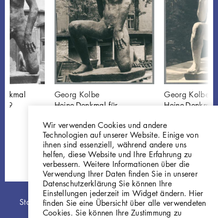
Denkmal
Georg Kolbe
Georg Kolbe
019
Heine-Denkmal für
Heine-Denkmal 
Düsseldorf, 1932,
Düsseldorf, 19
Wir verwenden Cookies und andere
Bronze
GKFo-0412_0
Technologien auf unserer Website. Einige von
GKFo-0412_001
ihnen sind essenziell, während andere uns
helfen, diese Website und Ihre Erfahrung zu
verbessern. Weitere Informationen über die
Verwendung Ihrer Daten finden Sie in unserer
Datenschutzerklärung Sie können Ihre
Einstellungen jederzeit im Widget ändern. Hier
Hauptnavigation
Startseite
finden Sie eine Übersicht über alle verwendeten
Cookies. Sie können Ihre Zustimmung zu