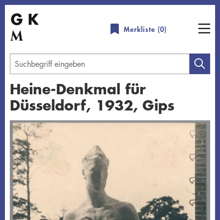
Direkt
zum
Merkliste (
0
)
Inhalt
Geben
Sie
Heine-Denkmal für
einen
Düsseldorf, 1932, Gips
Suchbegriff
ein
Übersicht schließen