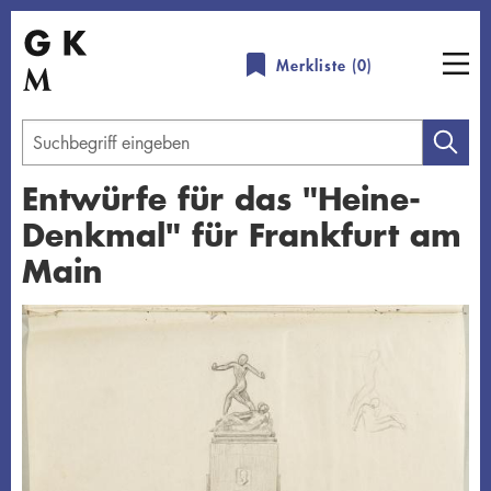
Direkt
zum
Merkliste (
0
)
Inhalt
Geben
Sie
Entwürfe für das "Heine-
einen
Denkmal" für Frankfurt am
Suchbegriff
ein
Main
Übersicht schließen