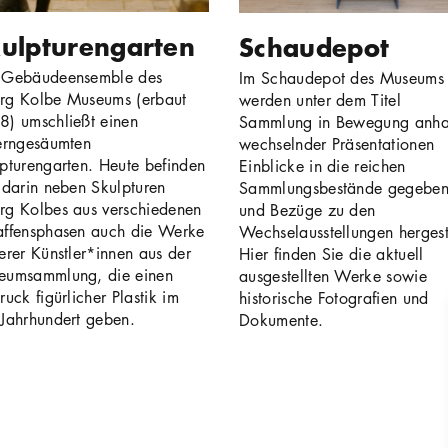
ulpturengarten
Schaudepot
 Gebäudeensemble des
Im Schaudepot des Museums
rg Kolbe Museums (erbaut
werden unter dem Titel
) umschließt einen
Sammlung in Bewegung anh
erngesäumten
wechselnder Präsentationen
pturengarten. Heute befinden
Einblicke in die reichen
 darin neben Skulpturen
Sammlungsbestände gegebe
rg Kolbes aus verschiedenen
und Bezüge zu den
affensphasen auch die Werke
Wechselausstellungen hergeste
erer Künstler*innen aus der
Hier finden Sie die aktuell
eumsammlung, die einen
ausgestellten Werke sowie
ruck figürlicher Plastik im
historische Fotografien und
Jahrhundert geben.
Dokumente.