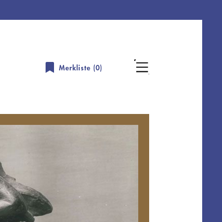
Merkliste (
0
)