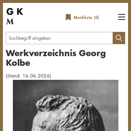
Direkt
zum
Merkliste (
0
)
Inhalt
Geben
Sie
Werkverzeichnis Georg
einen
Kolbe
Suchbegriff
ein
(Stand: 16.06.2026)
Übersicht schließen