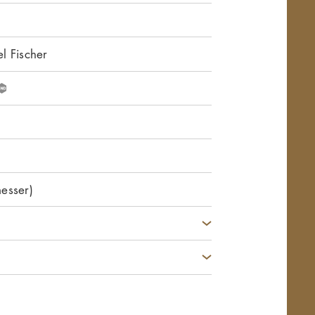
l Fischer
G
N
D
esser)