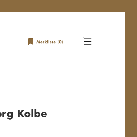
Merkliste (
0
)
org Kolbe