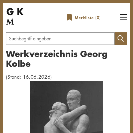
Direkt
zum
Merkliste (
0
)
Inhalt
Geben
Sie
Werkverzeichnis Georg
einen
Kolbe
Suchbegriff
ein
(Stand: 16.06.2026)
Übersicht schließen