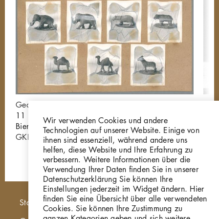
Georg Kolbe
Zeb
11 Tierfiguren, 1887,
W 8
Wir verwenden Cookies und andere
Bienenwachs
Technologien auf unserer Website. Einige von
GKFo-0001_001
ihnen sind essenziell, während andere uns
helfen, diese Website und Ihre Erfahrung zu
verbessern. Weitere Informationen über die
Verwendung Ihrer Daten finden Sie in unserer
Datenschutzerklärung Sie können Ihre
Einstellungen jederzeit im Widget ändern. Hier
finden Sie eine Übersicht über alle verwendeten
Hauptnavigation
Startseite
Cookies. Sie können Ihre Zustimmung zu
ganzen Kategorien geben und sich weitere