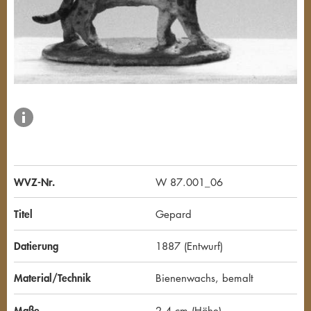
WVZ-Nr.
W 87.001_06
Titel
Gepard
Datierung
1887 (Entwurf)
Material/Technik
Bienenwachs, bemalt
Maße
2,4 cm (Höhe)