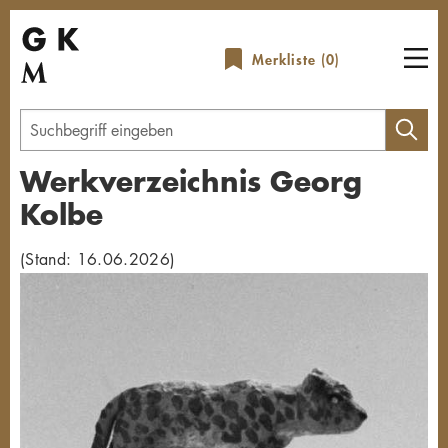
Direkt
zum
Merkliste (
0
)
Inhalt
Geben
Sie
Werkverzeichnis Georg
einen
Kolbe
Suchbegriff
ein
(Stand: 16.06.2026)
Übersicht schließen