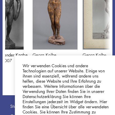
eitender Knabe
Georg Kolbe
Georg Kolbe
5.007
Sklavin
Sklavin, 1903/0
Wir verwenden Cookies und andere
Gi212
Gips, farbig gefas
Technologien auf unserer Website. Einige von
GKFo-0019_001
ihnen sind essenziell, während andere uns
helfen, diese Website und Ihre Erfahrung zu
verbessern. Weitere Informationen über die
Verwendung Ihrer Daten finden Sie in unserer
Datenschutzerklärung Sie können Ihre
Einstellungen jederzeit im Widget ändern. Hier
Hauptnavigation
Startseite
finden Sie eine Übersicht über alle verwendeten
Cookies. Sie können Ihre Zustimmung zu