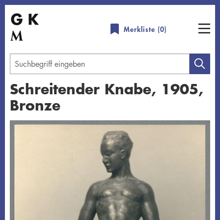
Direkt
zum
Merkliste (
0
)
Inhalt
Geben
Sie
Schreitender Knabe, 1905,
einen
Bronze
Suchbegriff
ein
Übersicht schließen