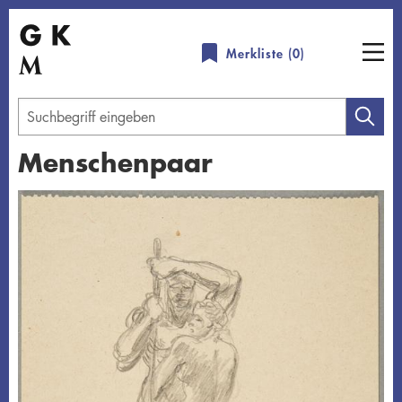
Direkt
zum
Merkliste (
0
)
Inhalt
Geben
Sie
Menschenpaar
einen
Suchbegriff
Übersicht schließen
ein