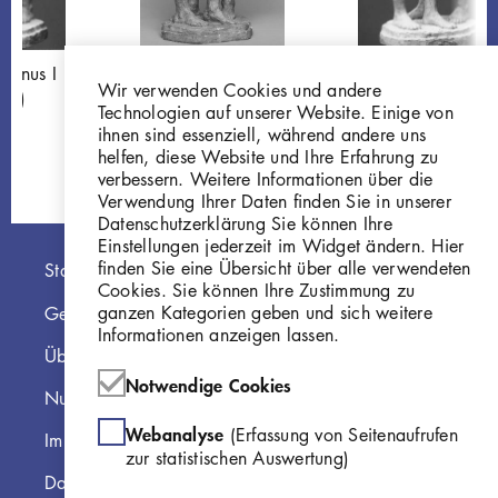
Venus I (Mars
Mars und Venus, Entwurf
Mars und Venus I
Wir verwenden Cookies und andere
er)
I
der Kämpfer)
Technologien auf unserer Website. Einige von
3
W 40.002
W 40.003
ihnen sind essenziell, während andere uns
helfen, diese Website und Ihre Erfahrung zu
verbessern. Weitere Informationen über die
Verwendung Ihrer Daten finden Sie in unserer
Datenschutzerklärung Sie können Ihre
Einstellungen jederzeit im Widget ändern. Hier
Hauptnavigation
finden Sie eine Übersicht über alle verwendeten
Startseite
Cookies. Sie können Ihre Zustimmung zu
ganzen Kategorien geben und sich weitere
Georg Kolbe Museum
Informationen anzeigen lassen.
Über die Online Sammlung
Notwendige Cookies
Nutzungshinweise
Webanalyse
(Erfassung von Seitenaufrufen
Impressum
zur statistischen Auswertung)
Datenschutzerklärung