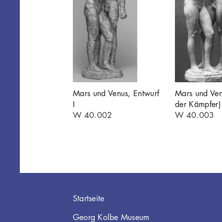
Mars und Venus, Entwurf
Mars und Ven
I
der Kämpfer)
W 40.002
W 40.003
Hauptnavigation
Startseite
Georg Kolbe Museum