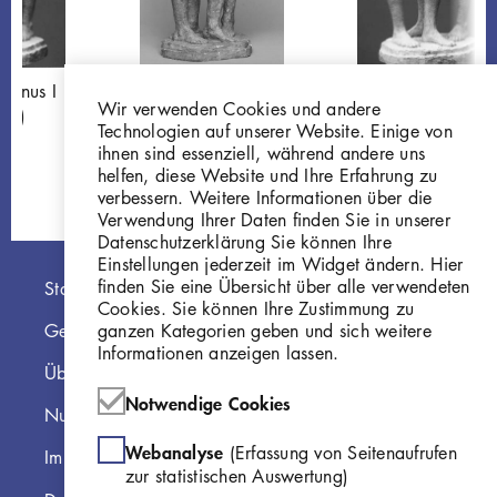
Venus I (Mars
Mars und Venus, Entwurf
Mars und Venus I
Wir verwenden Cookies und andere
er)
I
der Kämpfer)
Technologien auf unserer Website. Einige von
3
W 40.002
W 40.003
ihnen sind essenziell, während andere uns
helfen, diese Website und Ihre Erfahrung zu
verbessern. Weitere Informationen über die
Verwendung Ihrer Daten finden Sie in unserer
Datenschutzerklärung Sie können Ihre
Einstellungen jederzeit im Widget ändern. Hier
Hauptnavigation
finden Sie eine Übersicht über alle verwendeten
Startseite
Cookies. Sie können Ihre Zustimmung zu
ganzen Kategorien geben und sich weitere
Georg Kolbe Museum
Informationen anzeigen lassen.
Über die Online Sammlung
Notwendige Cookies
Nutzungshinweise
Webanalyse
(Erfassung von Seitenaufrufen
Impressum
zur statistischen Auswertung)