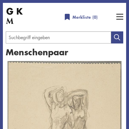
Direkt
zum
Merkliste (
0
)
Inhalt
Geben
Sie
Menschenpaar
einen
Suchbegriff
Übersicht schließen
ein