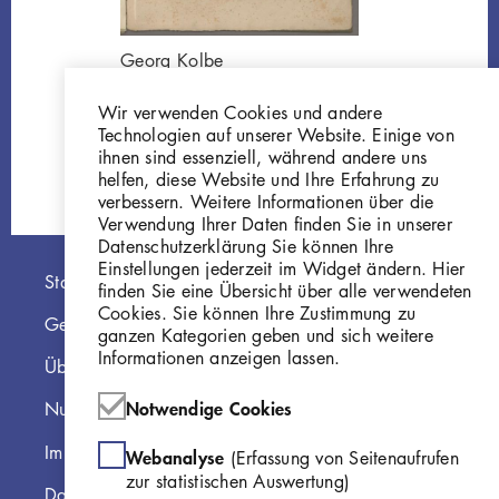
Georg Kolbe
Mappe "Aus Goethe's
Faust" [Datenhauptsatz]
Wir verwenden Cookies und andere
G95
Technologien auf unserer Website. Einige von
ihnen sind essenziell, während andere uns
helfen, diese Website und Ihre Erfahrung zu
verbessern. Weitere Informationen über die
Verwendung Ihrer Daten finden Sie in unserer
Datenschutzerklärung Sie können Ihre
Einstellungen jederzeit im Widget ändern. Hier
Hauptnavigation
Startseite
finden Sie eine Übersicht über alle verwendeten
Cookies. Sie können Ihre Zustimmung zu
Georg Kolbe Museum
ganzen Kategorien geben und sich weitere
Informationen anzeigen lassen.
Über die Online Sammlung
Notwendige Cookies
Nutzungshinweise
Impressum
Webanalyse
(Erfassung von Seitenaufrufen
zur statistischen Auswertung)
Datenschutzerklärung