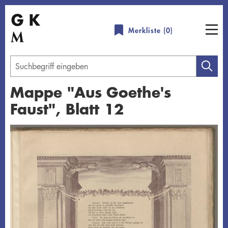
Direkt
zum
Merkliste (
0
)
Inhalt
Geben
Sie
Mappe "Aus Goethe's
einen
Faust", Blatt 12
Suchbegriff
ein
Übersicht schließen