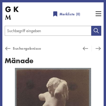
Direkt
zum
Merkliste (
0
)
Inhalt
Geben
Sie
einen
Suchergebnisse
Suchbegriff
ein
Mänade
Übersicht schließen