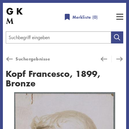
Direkt
zum
Merkliste (
0
)
Inhalt
Geben
Sie
einen
Suchergebnisse
Suchbegriff
ein
Kopf Francesco, 1899,
Bronze
Übersicht schließen