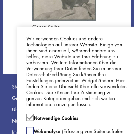
Georg Kolbe
Kopf Francesco, 1899,
Wir verwenden Cookies und andere
Bronze
Technologien auf unserer Website. Einige von
GKFo-0003_001
ihnen sind essenziell, während andere uns
helfen, diese Website und Ihre Erfahrung zu
verbessern. Weitere Informationen über die
Verwendung Ihrer Daten finden Sie in unserer
Datenschutzerklärung Sie können Ihre
Einstellungen jederzeit im Widget ändern. Hier
Hauptnavigation
finden Sie eine Übersicht über alle verwendeten
Startseite
Cookies. Sie können Ihre Zustimmung zu
Georg Kolbe Museum
ganzen Kategorien geben und sich weitere
Informationen anzeigen lassen.
Über die Online Sammlung
Notwendige Cookies
Nutzungshinweise
Webanalyse
(Erfassung von Seitenaufrufen
Impressum